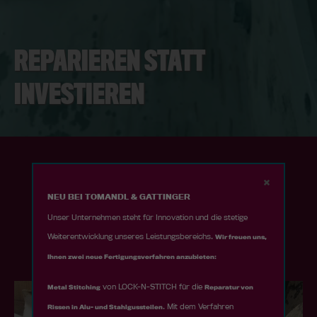
info@yourdomain.com
About us
REPARIEREN STATT
Lorem ipsum dolor sit amet, consectetuer
INVESTIEREN
adipiscing elit.
Aenean commodo ligula eget dolor. Aenean massa.
Cum sociis natoque penatibus et magnis dis
parturient montes, nascetur ridiculus mus. Donec
quam felis, ultricies nec.
NEU BEI TOMANDL & GATTINGER
Unser Unternehmen steht für Innovation und die stetige
REPARIEREN STATT
Weiterentwicklung unseres Leistungsbereichs.
Wir freuen uns,
INVESTIEREN
Ihnen zwei neue Fertigungsverfahren anzubieten:
von LOCK-N-STITCH für die
Metal Stitching
Reparatur von
. Mit dem Verfahren
Rissen in Alu- und Stahlgussteilen