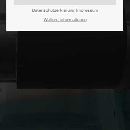
Lorem ipsum dolor sit amet:
Datenschutzerklärung
Impressum
Weitere Informationen
24h
/ 365days
We offer support for our customers
Mon - Fri 8:00am - 5:00pm
(GMT +1)
Get in touch
Cybersteel Inc.
376-293 City Road, Suite 600
San Francisco, CA 94102
Have any questions?
+44 1234 567 890
Drop us a line