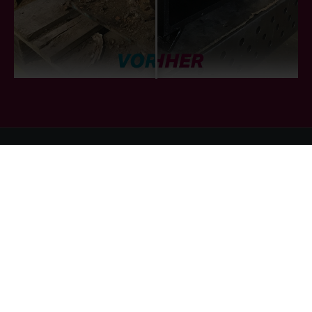
Kontaktinformationen
Tomandl & Gattinger GmbH & Co. KG
Buchbergstraße 9
4844 Regau
Telefon:
+43 (0) 7672 / 218 23